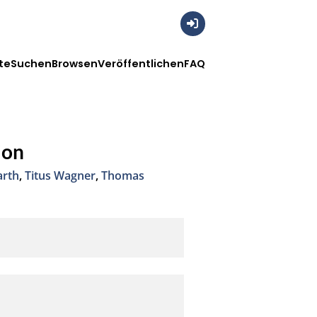
Anmelden
te
Suchen
Browsen
Veröffentlichen
FAQ
ion
arth
,
Titus Wagner
,
Thomas