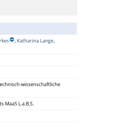
rkes
,
Katharina Lange
,
technisch-wissenschaftliche
s MaaS L.a.B.S.