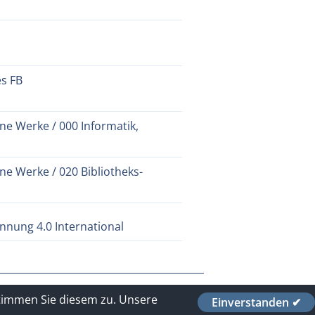
es FB
ne Werke / 000 Informatik,
ne Werke / 020 Bibliotheks-
nung 4.0 International
stimmen Sie diesem zu.
Unsere
Einverstanden ✔