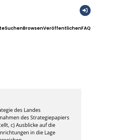
Anmelden
te
Suchen
Browsen
Veröffentlichen
FAQ
tegie des Landes 
ßnahmen des Strategiepapiers 
t, c) Ausblicke auf die 
ichtungen in die Lage 
 erreichen.