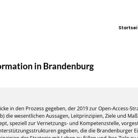
Startsei
ormation in Brandenburg
licke in den Prozess gegeben, der 2019 zur Open-Access-Stra
b) die wesentlichen Aussagen, Leitprinzipien, Ziele und Ma
, speziell zur Vernetzungs- und Kompetenzstelle, vorgestell
rstützungsstrukturen gegeben, die die Brandenburger Einr
rinzipien der Strategie mit Leben zu füllen und ihre Ziele zu