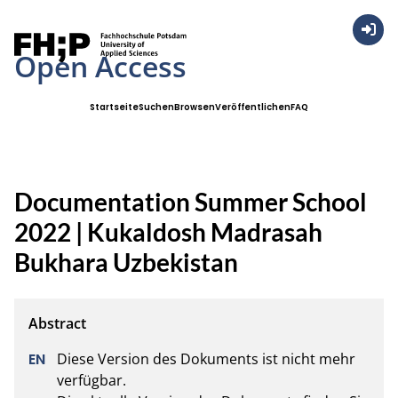
Anmel
Open Access
Startseite
Suchen
Browsen
Veröffentlichen
FAQ
Documentation Summer School
2022 | Kukaldosh Madrasah
Bukhara Uzbekistan
Diese Version des Dokuments ist nicht mehr 
verfügbar.
