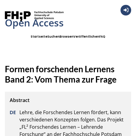
Anmel
Open Access
Startseite
Suchen
Browsen
Veröffentlichen
FAQ
Formen forschenden Lernens
Band 2: Vom Thema zur Frage
Lehre, die Forschendes Lernen fördert, kann 
verschiedenen Konzepten folgen. Das Projekt 
„FL² Forschendes Lernen – Lehrende 
Forschung“ an der Fachhochschule Potsdam 