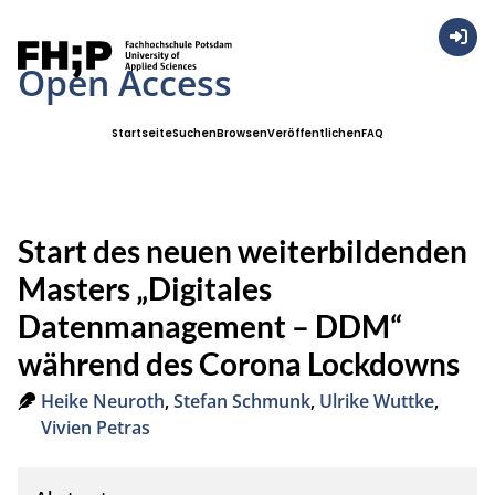
Anmel
Open Access
Startseite
Suchen
Browsen
Veröffentlichen
FAQ
Start des neuen weiterbildenden
Masters „Digitales
Datenmanagement – DDM“
während des Corona Lockdowns
Heike Neuroth
,
Stefan Schmunk
,
Ulrike Wuttke
,
Vivien Petras