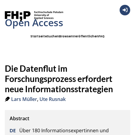
Anmel
Open Access
Startseite
Suchen
Browsen
Veröffentlichen
FAQ
Die Datenflut im
Forschungsprozess erfordert
neue Informationsstrategien
Lars Müller
,
Ute Rusnak
Über 180 Informationsexpertinnen und 