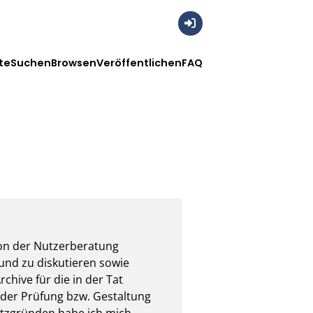
Anmelden
te
Suchen
Browsen
Veröffentlichen
FAQ
ion der Nutzerberatung 
und zu diskutieren sowie 
hive für die in der Tat 
 der Prüfung bzw. Gestaltung 
atzgründen habe ich mich 