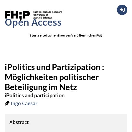
Anmel
Open Access
Startseite
Suchen
Browsen
Veröffentlichen
FAQ
iPolitics und Partizipation :
Möglichkeiten politischer
Beteiligung im Netz
iPolitics and participation
Ingo Caesar