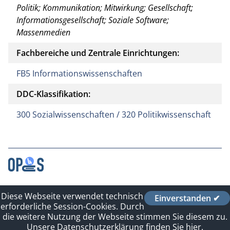
Politik; Kommunikation; Mitwirkung; Gesellschaft;
Informationsgesellschaft; Soziale Software;
Massenmedien
Fachbereiche und Zentrale Einrichtungen:
FB5 Informationswissenschaften
DDC-Klassifikation:
300 Sozialwissenschaften / 320 Politikwissenschaft
Kontakt
Diese Webseite verwendet technisch
Einverstanden ✔
Impressum
erforderliche Session-Cookies. Durch
Datenschutzerklärung
die weitere Nutzung der Webseite stimmen Sie diesem zu.
Sitelinks
Unsere Datenschutzerklärung finden Sie hier.