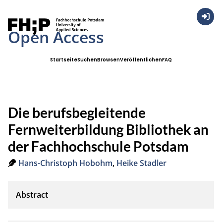
Anmel
Open Access
Startseite
Suchen
Browsen
Veröffentlichen
FAQ
Die berufsbegleitende
Fernweiterbildung Bibliothek an
der Fachhochschule Potsdam
Hans-Christoph Hobohm
,
Heike Stadler