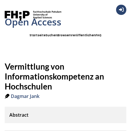
Anmel
Open Access
Startseite
Suchen
Browsen
Veröffentlichen
FAQ
Vermittlung von
Informationskompetenz an
Hochschulen
Dagmar Jank