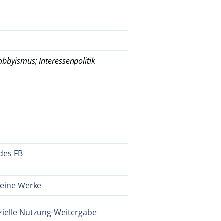
obbyismus; Interessenpolitik
des FB
meine Werke
ielle Nutzung-Weitergabe