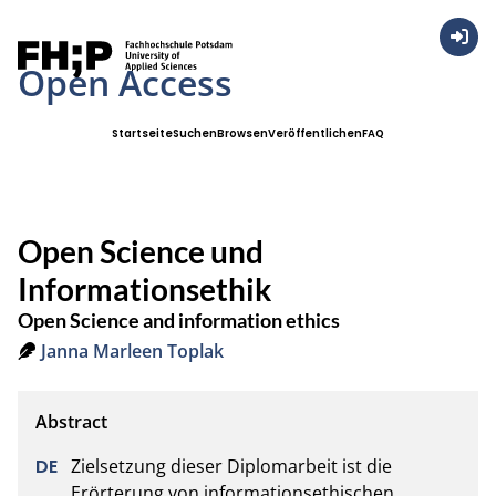
Anmel
Open Access
Startseite
Suchen
Browsen
Veröffentlichen
FAQ
Open Science und
Informationsethik
Open Science and information ethics
Janna Marleen Toplak
Zielsetzung dieser Diplomarbeit ist die 
Erörterung von informationsethischen 