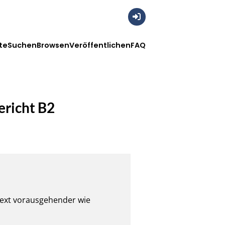
Anmelden
te
Suchen
Browsen
Veröffentlichen
FAQ
richt B2
ext vorausgehender wie 