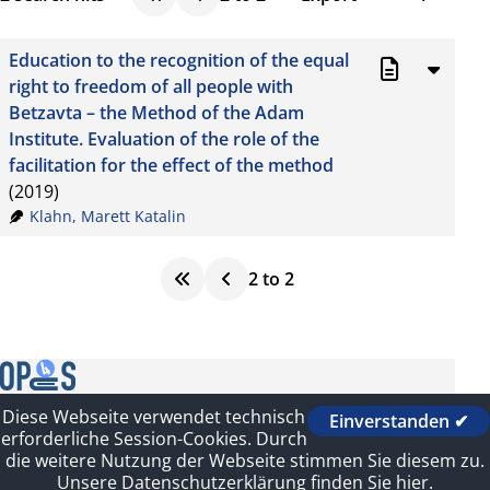
BibTeX
10
Education to the recognition of the equal
CSV
20
right to freedom of all people with
Betzavta – the Method of the Adam
RIS
50
Institute. Evaluation of the role of the
XML
100
facilitation for the effect of the method
(2019)
Klahn, Marett Katalin
2
to
2
Diese Webseite verwendet technisch
Einverstanden ✔
Contact
erforderliche Session-Cookies. Durch
Imprint
die weitere Nutzung der Webseite stimmen Sie diesem zu.
Sitelinks
Unsere Datenschutzerklärung finden Sie hier.