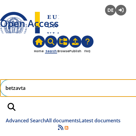
Deutsch
Login
Open Access
Home
Search
Browse
Publish
FAQ
Advanced Search
All documents
Latest documents