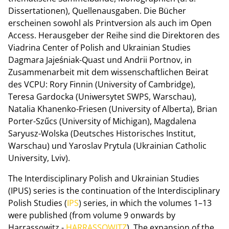
Dissertationen), Quellenausgaben. Die Bücher
erscheinen sowohl als Printversion als auch im Open
Access. Herausgeber der Reihe sind die Direktoren des
Viadrina Center of Polish and Ukrainian Studies
Dagmara Jajeśniak-Quast und Andrii Portnov, in
Zusammenarbeit mit dem wissenschaftlichen Beirat
des VCPU: Rory Finnin (University of Cambridge),
Teresa Gardocka (Uniwersytet SWPS, Warschau),
Natalia Khanenko-Friesen (University of Alberta), Brian
Porter-Szűcs (University of Michigan), Magdalena
Saryusz-Wolska (Deutsches Historisches Institut,
Warschau) und Yaroslav Prytula (Ukrainian Catholic
University, Lviv).
The Interdisciplinary Polish and Ukrainian Studies
(IPUS) series is the continuation of the Interdisciplinary
Polish Studies (
IPS
) series, in which the volumes 1–13
were published (from volume 9 onwards by
Harrassowitz -
HARRASSOWITZ
). The expansion of the