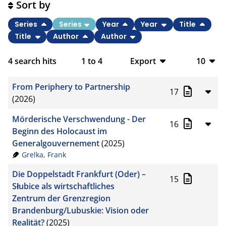
Sort by
Series
Series
Year
Year
Title
Title
Author
Author
4
search hits
1
to
4
Export
10
BibTeX
10
From Periphery to Partnership
17
CSV
20
(2026)
RIS
50
Mörderische Verschwendung - Der
16
Beginn des Holocaust im
XML
100
Generalgouvernement
(2025)
Grelka, Frank
Die Doppelstadt Frankfurt (Oder) –
15
Słubice als wirtschaftliches
Zentrum der Grenzregion
Brandenburg/Lubuskie: Vision oder
Realität?
(2025)