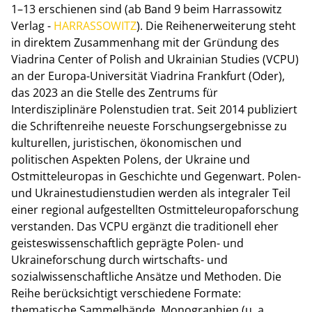
1–13 erschienen sind (ab Band 9 beim Harrassowitz
Verlag -
HARRASSOWITZ
). Die Reihenerweiterung steht
in direktem Zusammenhang mit der Gründung des
Viadrina Center of Polish and Ukrainian Studies (VCPU)
an der Europa-Universität Viadrina Frankfurt (Oder),
das 2023 an die Stelle des Zentrums für
Interdisziplinäre Polenstudien trat. Seit 2014 publiziert
die Schriftenreihe neueste Forschungsergebnisse zu
kulturellen, juristischen, ökonomischen und
politischen Aspekten Polens, der Ukraine und
Ostmitteleuropas in Geschichte und Gegenwart. Polen-
und Ukrainestudienstudien werden als integraler Teil
einer regional aufgestellten Ostmitteleuropaforschung
verstanden. Das VCPU ergänzt die traditionell eher
geisteswissenschaftlich geprägte Polen- und
Ukraineforschung durch wirtschafts- und
sozialwissenschaftliche Ansätze und Methoden. Die
Reihe berücksichtigt verschiedene Formate:
thematische Sammelbände, Monographien (u. a.