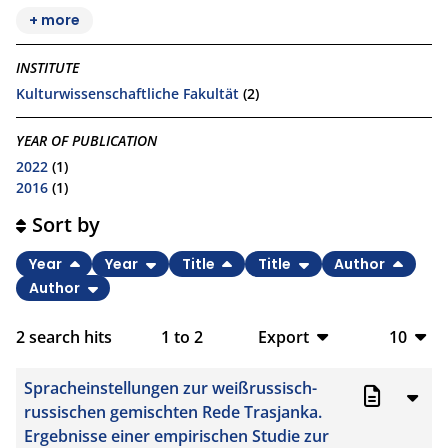
+ more
INSTITUTE
Kulturwissenschaftliche Fakultät
(2)
YEAR OF PUBLICATION
2022
(1)
2016
(1)
Sort by
Year
Year
Title
Title
Author
Author
2
search hits
1
to
2
Export
10
BibTeX
10
Spracheinstellungen zur weißrussisch-
CSV
20
russischen gemischten Rede Trasjanka.
Ergebnisse einer empirischen Studie zur