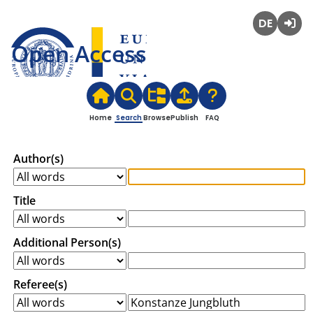
Deutsch
Login
Open Access
Home
Search
Browse
Publish
FAQ
Author(s)
Title
Additional Person(s)
Referee(s)