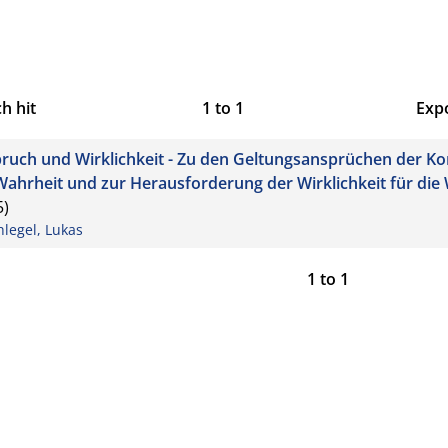
h hit
1
to
1
Exp
Bi
ruch und Wirklichkeit - Zu den Geltungsansprüchen der K
CS
Wahrheit und zur Herausforderung der Wirklichkeit für die
5)
RI
hlegel, Lukas
X
1
to
1