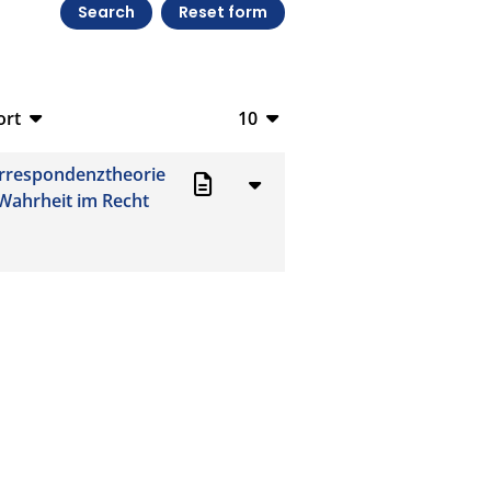
ort
10
bTeX
10
orrespondenztheorie
V
20
 Wahrheit im Recht
S
50
ML
100