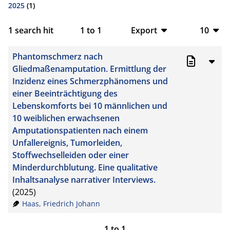
2025
(1)
1
search hit
1
to
1
Export
10
BibTeX
10
Phantomschmerz nach
CSV
20
Gliedmaßenamputation. Ermittlung der
Inzidenz eines Schmerzphänomens und
RIS
50
einer Beeinträchtigung des
Lebenskomforts bei 10 männlichen und
XML
100
10 weiblichen erwachsenen
Amputationspatienten nach einem
Unfallereignis, Tumorleiden,
Stoffwechselleiden oder einer
Minderdurchblutung. Eine qualitative
Inhaltsanalyse narrativer Interviews.
(2025)
Haas, Friedrich Johann
1
to
1