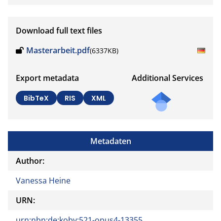
Download full text files
Masterarbeit.pdf
(6337KB)
Export metadata
Additional Services
BibTeX
RIS
XML
Metadaten
Author:
Vanessa Heine
URN:
urn:nbn:de:kobv:521-opus4-13355