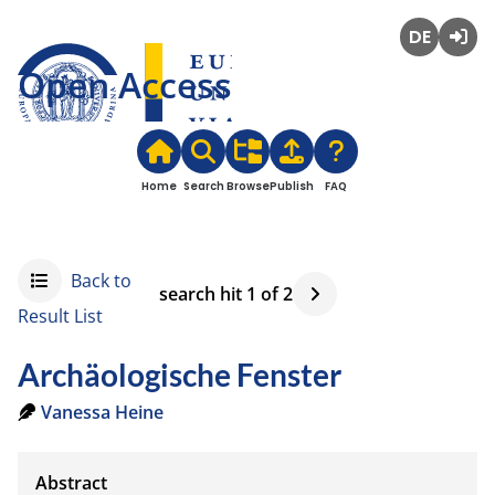
Deutsch
Login
Open Access
Home
Search
Browse
Publish
FAQ
Back to
search hit
1
of
2
Result List
Archäologische Fenster
Vanessa Heine