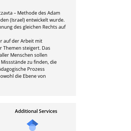
Betzavta – Methode des Adam 
en (Israel) entwickelt wurde. 
nung des gleichen Rechts auf 
 auf der Arbeit mit 
r Themen steigert. Das 
ller Menschen sollen 
Missstände zu finden, die 
ädagogische Prozess 
sowohl die Ebene von 
Additional Services
Send
a