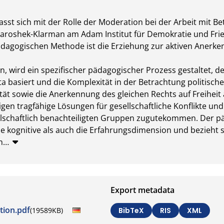
fasst sich mit der Rolle der Moderation bei der Arbeit mit 
 Maroshek-Klarman am Adam Institut für Demokratie und Fried
dagogischen Methode ist die Erziehung zur aktiven Anerken
n, wird ein spezifischer pädagogischer Prozess gestaltet, der
basiert und die Komplexität in der Betrachtung politische
t sowie die Anerkennung des gleichen Rechts auf Freiheit a
en tragfähige Lösungen für gesellschaftliche Konflikte und 
llschaftlich benachteiligten Gruppen zugutekommen. Der p
ie kognitive als auch die Erfahrungsdimension und bezieht 
n
…
Export metadata
tion.pdf
(19589KB)
BibTeX
RIS
XML