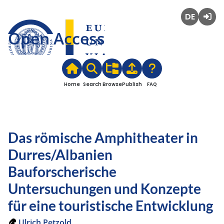
Deutsch
Login
Open Access
Home
Search
Browse
Publish
FAQ
Das römische Amphitheater in
Durres/Albanien
Bauforscherische
Untersuchungen und Konzepte
für eine touristische Entwicklung
Ulrich Petzold