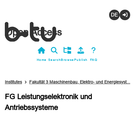
Deutsch
Login
Open Access
Home
Search
Browse
Publish
FAQ
Institutes
Fakultät 3 Maschinenbau, Elektro- und Energiesyst...
FG Leistungselektronik und
Antriebssysteme