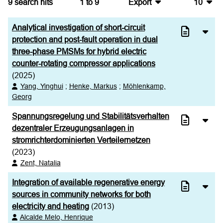
9
search hits
1
to
9
Export
10
BibTeX
10
Analytical investigation of short-circuit
CSV
20
protection and post-fault operation in dual
three-phase PMSMs for hybrid electric
RIS
50
counter-rotating compressor applications
(2025)
XML
100
Yang, Yinghui
;
Henke, Markus
;
Möhlenkamp,
Georg
Spannungsregelung und Stabilitätsverhalten
dezentraler Erzeugungsanlagen in
stromrichterdominierten Verteilernetzen
(2023)
Zent, Natalia
Integration of available regenerative energy
sources in community networks for both
electricity and heating
(2013)
Alcalde Melo, Henrique