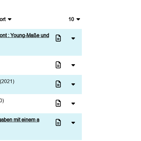
ort
10
bTeX
10
zont : Young-Maße und
SV
20
S
50
L
100
(2021)
0)
gaben mit einem a