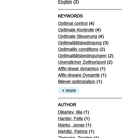
English
(2)
KEYWORDS
Optimal control
(4)
Optimale Kontrolle
(4)
Optimale Steuerung
(4)
Optimalitätsbedingung
(3)
Optimality conditions
(2)
Optimalitätsbedingungen
(2)
Unendlicher Zeithorizont
(2)
Affin-linear dynamics
(1)
Affin-lineare Dynamik
(1)
Bilevel optimization
(1)
+ more
AUTHOR
Dikariev, Illia
(1)
Harder, Felix
(1)
Marko, Jonas
(1)
Mehlitz, Patrick
(1)
Ziemann, Torsten
(1)