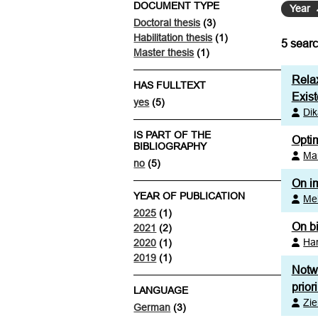
DOCUMENT TYPE
Year
Doctoral thesis
(3)
Habilitation thesis
(1)
5
searc
Master thesis
(1)
Rela
HAS FULLTEXT
Exis
yes
(5)
Dik
IS PART OF THE
Optim
BIBLIOGRAPHY
Ma
no
(5)
On im
YEAR OF PUBLICATION
Meh
2025
(1)
On bi
2021
(2)
Har
2020
(1)
2019
(1)
Notwe
prior
LANGUAGE
Zi
German
(3)