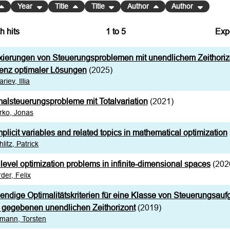
Year
Title
Title
Author
Author
h hits
1
to
5
Exp
Bi
xierungen von Steuerungsproblemen mit unendlichem Zeithori
C
tenz optimaler Lösungen
(2025)
ariev, Illia
RI
alsteuerungsprobleme mit Totalvariation
(2021)
XM
rko, Jonas
plicit variables and related topics in mathematical optimization
litz, Patrick
level optimization problems in infinite-dimensional spaces
(202
der, Felix
ndige Optimalitätskriterien für eine Klasse von Steuerungsauf
i gegebenen unendlichen Zeithorizont
(2019)
emann, Torsten