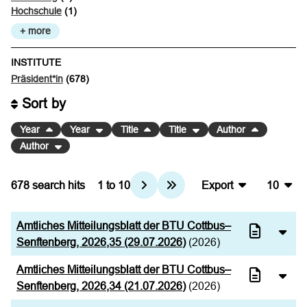
Hochschule
(1)
+ more
INSTITUTE
Präsident*in
(678)
Sort by
Year
Year
Title
Title
Author
Author
678
search hits
1
to
10
Export
10
BibTeX
10
Amtliches Mitteilungsblatt der BTU Cottbus–
CSV
20
Senftenberg, 2026,35 (29.07.2026)
(2026)
RIS
50
Amtliches Mitteilungsblatt der BTU Cottbus–
Senftenberg, 2026,34 (21.07.2026)
(2026)
XML
100