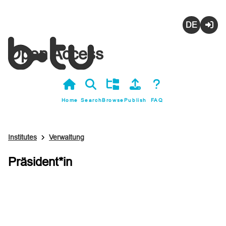
Deutsch
Login
Open Access
Home
Search
Browse
Publish
FAQ
Institutes
Verwaltung
Präsident*in