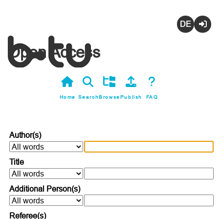
Deutsch
Login
Open Access
Home
Search
Browse
Publish
FAQ
Author(s)
Title
Additional Person(s)
Referee(s)