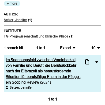
+ more
AUTHOR
Setzer, Jennifer
(1)
INSTITUTE
FG Pflegewissenschaft und klinische Pflege
(1)
1
search hit
1
to
1
Export
10
BibTeX
10
Im Spannungsfeld zwischen Vereinbarkeit
CSV
20
von Familie und Beruf : die Berufsrückkehr
nach der Elternzeit als herausfordernde
RIS
50
Situation für berufstätige Eltern in der Pflege ;
ein Scoping Review
(2024)
XML
100
Setzer, Jennifer
1
to
1