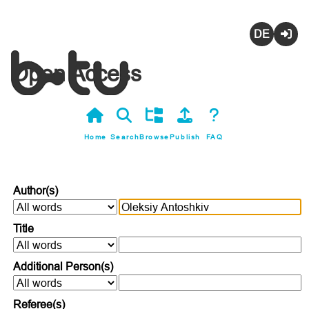
Deutsch
Login
Open Access
Home
Search
Browse
Publish
FAQ
Author(s)
Title
Additional Person(s)
Referee(s)