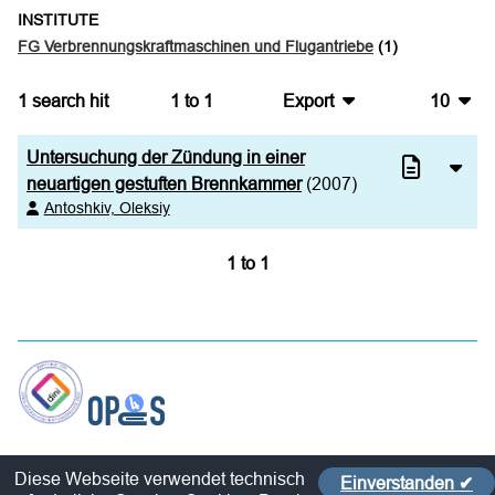
INSTITUTE
FG Verbrennungskraftmaschinen und Flugantriebe
(1)
1
search hit
1
to
1
Export
10
BibTeX
10
Untersuchung der Zündung in einer
CSV
20
neuartigen gestuften Brennkammer
(2007)
Antoshkiv, Oleksiy
RIS
50
1
to
1
XML
100
Contact
Diese Webseite verwendet technisch
Einverstanden ✔
Policy