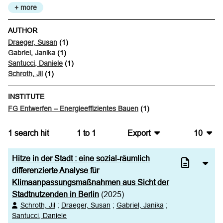
+ more
AUTHOR
Draeger, Susan
(1)
Gabriel, Janika
(1)
Santucci, Daniele
(1)
Schroth, Jil
(1)
INSTITUTE
FG Entwerfen – Energieeffizientes Bauen
(1)
1
search hit
1
to
1
Export
10
BibTeX
10
Hitze in der Stadt : eine sozial-räumlich
CSV
20
differenzierte Analyse für
Klimaanpassungsmaßnahmen aus Sicht der
RIS
50
Stadtnutzenden in Berlin
(2025)
Schroth, Jil
;
Draeger, Susan
;
Gabriel, Janika
;
XML
100
Santucci, Daniele