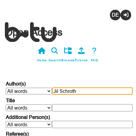
Deutsch
Login
Open Access
Home
Search
Browse
Publish
FAQ
Author(s)
Title
Additional Person(s)
Referee(s)