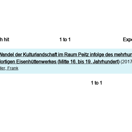
h hit
1
to
1
Expo
Bi
andel der Kulturlandschaft im Raum Peitz infolge des mehrhun
CS
ortigen Eisenhüttenwerkes (Mitte 16. bis 19. Jahrhundert)
(2017
ler, Frank
RI
1
to
1
XM