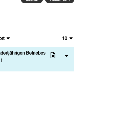
rt
10
bTeX
10
dertjährigen Betriebes
V
20
)
S
50
L
100