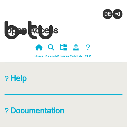
Deutsch
Login
Open Access
Home
Search
Browse
Publish
FAQ
Help
Documentation