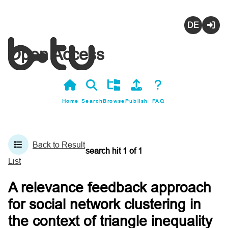
Deutsch
Login
Open Access
Home
Search
Browse
Publish
FAQ
Back to Result
search hit
1
of
1
List
A relevance feedback approach
for social network clustering in
the context of triangle inequality