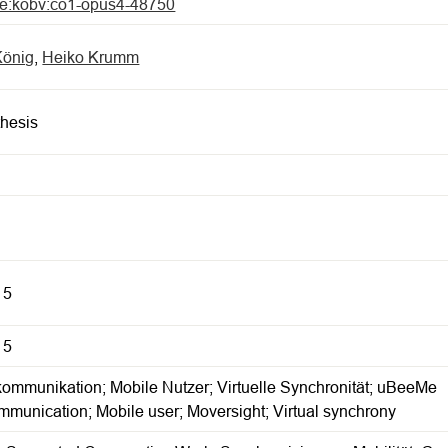
de:kobv:co1-opus4-48750
König
,
Heiko Krumm
thesis
15
15
ommunikation; Mobile Nutzer; Virtuelle Synchronität; uBeeMe
munication; Mobile user; Moversight; Virtual synchrony