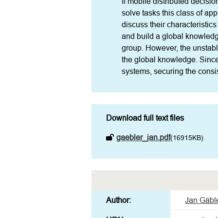
If mobile distributed decisi
solve tasks this class of app
discuss their characteristic
and build a global knowledg
group. However, the unstab
the global knowledge. Since 
systems, securing the consi
Download full text files
gaebler_jan.pdf
(16915KB)
Author:
Jan Gäbl