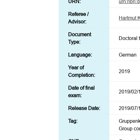
URN:
urn:nbn:
Referee /
Hartmut 
Advisor:
Document
Doctoral 
Type:
Language:
German
Year of
2019
Completion:
Date of final
2019/02/
exam:
Release Date:
2019/07/
Tag:
Gruppenk
Group com