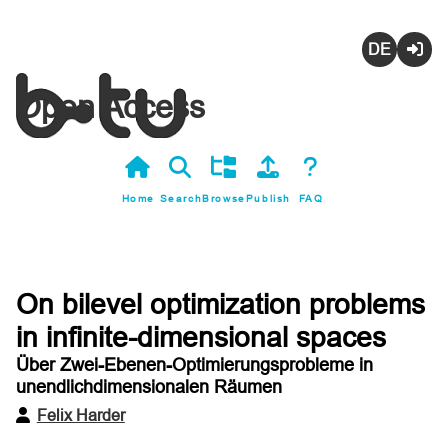
Deutsch
Login
Open Access
Home
Search
Browse
Publish
FAQ
On bilevel optimization problems
in infinite-dimensional spaces
Über Zwei-Ebenen-Optimierungsprobleme in
unendlichdimensionalen Räumen
Felix Harder