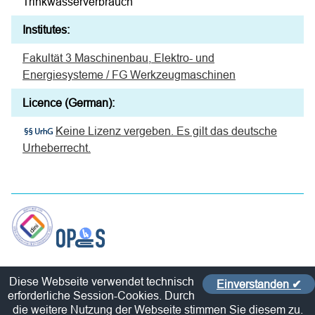
Trinkwasserverbrauch
Institutes:
Fakultät 3 Maschinenbau, Elektro- und
Energiesysteme / FG Werkzeugmaschinen
Licence (German):
Keine Lizenz vergeben. Es gilt das deutsche
Urheberrecht.
Contact
Diese Webseite verwendet technisch
Einverstanden ✔
Policy
erforderliche Session-Cookies. Durch
Imprint / Privacy Policy
die weitere Nutzung der Webseite stimmen Sie diesem zu.