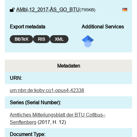
AMbl-12_2017-ÄS_GO_BTU
(795KB)
Export metadata
Additional Services
BibTeX
RIS
XML
Metadaten
URN:
urn:nbn:de:kobv:co1-opus4-42338
Series (Serial Number):
Amtliches Mitteilungsblatt der BTU Cottbus–
Senftenberg
(2017, H. 12)
Document Type: