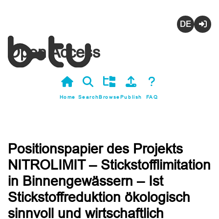
Deutsch
Login
Open Access
Home
Search
Browse
Publish
FAQ
Positionspapier des Projekts
NITROLIMIT – Stickstofflimitation
in Binnengewässern – Ist
Stickstoffreduktion ökologisch
sinnvoll und wirtschaftlich