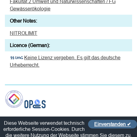
Fakultät 2 Umwelt und Naturwissenschaften / FG
Gewässerökologie
Other Notes:
NITROLIMIT
Licence (German):
Keine Lizenz vergeben. Es gilt das deutsche
Urheberrecht.
Contact
Diese Webseite verwendet technisch
Einverstanden ✔
Policy
erforderliche Session-Cookies. Durch
Imprint / Privacy Policy
die weitere Nutzung der Webseite stimmen Sie diesem zu.