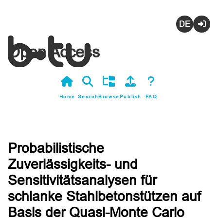
Deutsch
Login
Open Access
Home
Search
Browse
Publish
FAQ
Probabilistische
Zuverlässigkeits- und
Sensitivitätsanalysen für
schlanke Stahlbetonstützen auf
Basis der Quasi-Monte Carlo