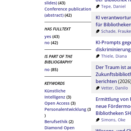
slides)
(43)
Tepe, Daniel
Conference publication
(abstract)
(42)
KI verantwortu
für Bibliotheke
HAS FULLTEXT
Schade, Frauke
yes
(43)
KI-Prompts gege
no
(42)
diskriminierung
Thiele, Diana
IS PART OF THE
BIBLIOGRAPHY
Der Traum ist au
no
(85)
Zukunftsbiblio
berichten
(2026
KEYWORDS
Vetter, Danilo
Künstliche
Intelligenz
(3)
Ermittlung von 
Open Access
(3)
neue Fördermod
Personalentwicklung
(3
Bibliotheken SH
)
Simons, Oke
Berufsethik
(2)
Diamond Open
Wissens- und C