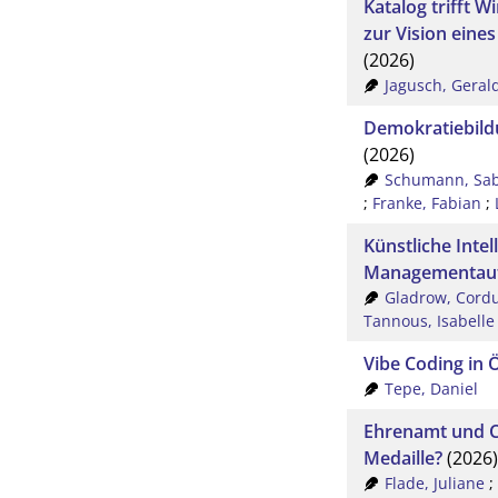
Katalog trifft W
zur Vision eine
(2026)
Jagusch, Geral
Demokratiebildu
(2026)
Schumann, Sab
;
Franke, Fabian
;
Künstliche Intel
Managementau
Gladrow, Cordu
Tannous, Isabelle
Vibe Coding in 
Tepe, Daniel
Ehrenamt und Ci
Medaille?
(2026)
Flade, Juliane
;