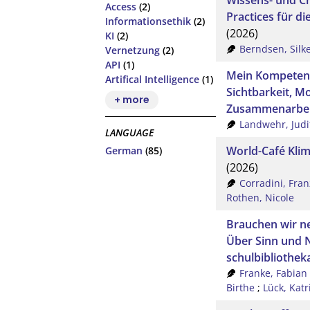
Access
(2)
Practices für d
Informationsethik
(2)
(2026)
KI
(2)
Berndsen, Silk
Vernetzung
(2)
API
(1)
Mein Kompeten
Artifical Intelligence
(1)
Sichtbarkeit, M
+ more
Zusammenarbeit
Landwehr, Judi
LANGUAGE
World-Café Klim
German
(85)
(2026)
Corradini, Fran
Rothen, Nicole
Brauchen wir ne
Über Sinn und N
schulbibliothek
Franke, Fabian
Birthe
;
Lück, Katr