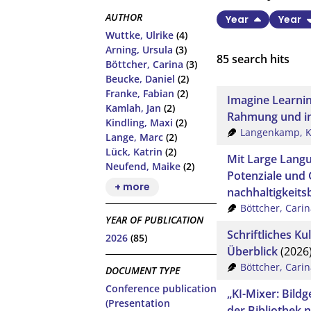
AUTHOR
Year
Year
Wuttke, Ulrike
(4)
Arning, Ursula
(3)
85
search hits
Böttcher, Carina
(3)
Beucke, Daniel
(2)
Franke, Fabian
(2)
Imagine Learnin
Kamlah, Jan
(2)
Rahmung und in
Kindling, Maxi
(2)
Langenkamp, K
Lange, Marc
(2)
Lück, Katrin
(2)
Mit Large Lang
Neufend, Maike
(2)
Potenziale und
+ more
nachhaltigkeit
Böttcher, Carin
YEAR OF PUBLICATION
Schriftliches K
2026
(85)
Überblick
(2026
Böttcher, Carin
DOCUMENT TYPE
Conference publication
„KI-Mixer: Bildg
(Presentation
der Bibliothek 