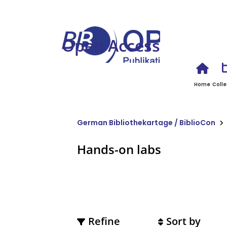
Open Access
Home
Colle
German Bibliothekartage / BiblioCon
Hands-on labs
Refine
Sort by