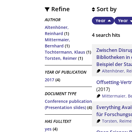
Refine
Sort by
AUTHOR
Year
Year
Altenhöner,
Reinhard
(1)
4
search hits
Mittermaier,
Bernhard
(1)
Zwischen Disru
Tochtermann, Klaus
(1)
Bibliotheken in
Torsten, Reimer
(1)
Beispiel der Sta
Altenhöner, Re
YEAR OF PUBLICATION
2017
(4)
Offsetting-Vert
(2017)
DOCUMENT TYPE
Mittermaier, B
Conference publication
Everything Avail
(Presentation slides)
(4)
für Forschungsd
Torsten, Reime
HAS FULLTEXT
yes
(4)