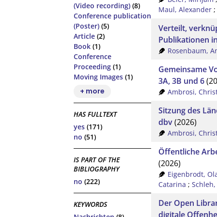
(Video recording)
(8)
Maul, Alexander
Conference publication
(Poster)
(5)
Verteilt, verknü
Article
(2)
Publikationen 
Book
(1)
Rosenbaum, An
Conference
Proceeding
(1)
Gemeinsame Vor
Moving Images
(1)
3A, 3B und 6
(20
+ more
Ambrosi, Chris
Sitzung des Län
HAS FULLTEXT
dbv
(2026)
yes
(171)
Ambrosi, Chris
no
(51)
Öffentliche Arb
IS PART OF THE
(2026)
BIBLIOGRAPHY
Eigenbrodt, Ol
no
(222)
Catarina
;
Schleh,
Der Open Librar
KEYWORDS
digitale Offenhe
Nachrichten
(8)