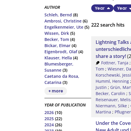
AUTHOR
Year
Year
Schleh, Bernd
(8)
Ambrosi, Christine
(6)
222
search hits
Engelkenmeier, Ute
(5)
Wissen, Dirk
(5)
Becker, Tom
(4)
Lightning Talks
Bickar, Elmar
(4)
unterschiedlich
Eigenbrodt, Olaf
(4)
share a story!
(2
Klauser, Hella
(4)
Fottner, Tanja
Blumesberger,
Tom
;
Wiesner, Da
Susanne
(3)
Korschewski, Jess
Caetano da Rosa,
Humml, Henning
Catarina
(3)
Justin
;
Grün, Mar
+ more
Becker, Carolin
;
S
Reisenauer, Melis
YEAR OF PUBLICATION
Niermann, Silke
;
Martina
;
Pflugner
2026
(10)
2025
(22)
Under the Cove
2024
(26)
New Adult und
2023
(19)