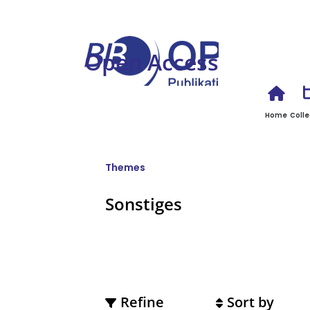
Open Access
Home
Colle
Themes
Sonstiges
Refine
Sort by