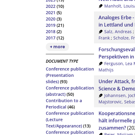
Manholt, Louis
2022
(10)
2021
(5)
Analoges Erbe -
2020
(3)
in Lettland und 
2019
(21)
Salz, Andreas
2018
(2)
Frank
;
Scholze, F
2017
(12)
+ more
Forschungseval
Perspektiven i
DOCUMENT TYPE
Ferguson, Lea 
Conference publication
Mathijs
(Presentation
Under Attack, f
slides)
(93)
Conference publication
Science & Demo
(abstract)
(50)
Johannsen, Joc
Contribution to a
Majstorovic, Seba
Periodical
(46)
Kooperationsnet
Conference publication
(Lecture
hält informelle 
Text/Appearance)
(13)
zusammen?
(20
Conference publication
Beier, Mirijam