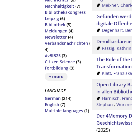
Meixner, Charl
Nachhaltigkeit
(7)
Bibliothekskongress
Gefunden werden
Leipzig
(6)
digitale Offenh
Bibliothek
(5)
Degenhart, Be
Meldungen
(4)
Newsletter
(4)
Demilliardärisie
Verbandsnachrichten
(
Passig, Kathrin
4)
#vBIB25
(3)
The Role of the
Citizen Science
(3)
Transformation
Fortbildung
(3)
Klatt, Franziska
+ more
Open Library Ba
LANGUAGE
in allen Bibliot
Harnisch, Fran
German
(214)
Stephan
;
Würzner
English
(7)
Multiple languages
(1)
Der 4Memory Da
Geschichtswisse
(2025)