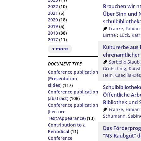
Brauchen wir ne
2022
(10)
2021
(5)
Über Sinn und N
2020
(18)
schulbibliothek
2019
(5)
Franke, Fabian
2018
(38)
Birthe
;
Lück, Katr
2017
(11)
Kulturerbe aus 
+ more
ehrenamtlicher 
Sorbello Staub
DOCUMENT TYPE
Grutschnig, Kons
Conference publication
Hein, Caecilia-Dés
(Presentation
slides)
(117)
Schulbibliothek
Conference publication
Öffentliche Arb
(abstract)
(106)
Bibliothek und 
Conference publication
Franke, Fabian
(Lecture
Schumann, Sabin
Text/Appearance)
(13)
Contribution to a
Das Förderprog
Periodical
(11)
"NS-Raubgut" d
Conference