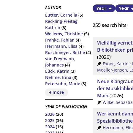
AUTHOR
Year
Year
Lutter, Cornelia
(5)
Reckling-Freitag,
255
search hits
Kathrin
(5)
Wellems, Christine
(5)
Franke, Fabian
(4)
Vielfältig verne
Herrmann, Elisa
(4)
Bibliotheken pri
Ruschmeyer, Birthe
(4)
(2026)
von Freymann,
Exner, Katrin
;
Johannes
(4)
Moeller-Jensen, L
Lück, Katrin
(3)
Nehme, Irina
(3)
Neue Klangräum
Petersohn, Marie
(3)
der Musikbiblio
+ more
Main
(2026)
Wilke, Sebasti
YEAR OF PUBLICATION
Wer kennt dann 
2026
(20)
Spezialbiblioth
2025
(36)
2024
(16)
Herrmann, Elis
2023
(11)