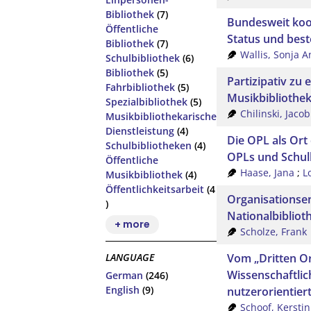
Bibliothek
(7)
Bundesweit koor
Öffentliche
Status und bes
Bibliothek
(7)
Wallis, Sonja A
Schulbibliothek
(6)
Bibliothek
(5)
Partizipativ zu
Fahrbibliothek
(5)
Musikbibliothe
Spezialbibliothek
(5)
Chilinski, Jacob
Musikbibliothekarische
Dienstleistung
(4)
Die OPL als Ort 
Schulbibliotheken
(4)
OPLs und Schul
Öffentliche
Haase, Jana
;
L
Musikbibliothek
(4)
Öffentlichkeitsarbeit
(4
Organisationse
)
Nationalbibliot
+ more
Scholze, Frank
Vom „Dritten Or
LANGUAGE
Wissenschaftlic
German
(246)
English
(9)
nutzerorientiert
Schoof, Kerstin