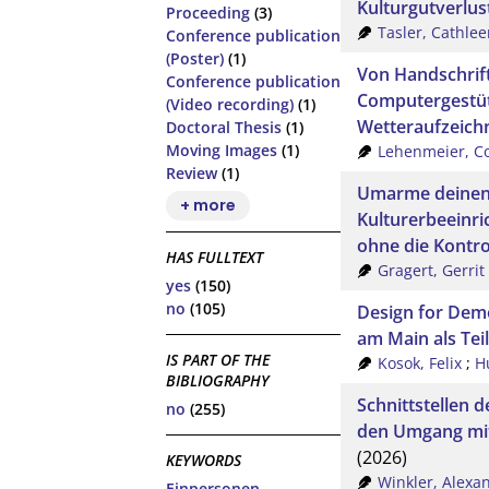
Kulturgutverlus
Proceeding
(3)
Tasler, Cathlee
Conference publication
(Poster)
(1)
Von Handschrif
Conference publication
Computergestütz
(Video recording)
(1)
Wetteraufzeic
Doctoral Thesis
(1)
Moving Images
(1)
Lehenmeier, C
Review
(1)
Umarme deinen 
+ more
Kulturerbeeinri
ohne die Kontrol
HAS FULLTEXT
Gragert, Gerrit
yes
(150)
no
(105)
Design for Demo
am Main als Tei
IS PART OF THE
Kosok, Felix
;
Hu
BIBLIOGRAPHY
Schnittstellen d
no
(255)
den Umgang mit
(2026)
KEYWORDS
Winkler, Alexa
Einpersonen-