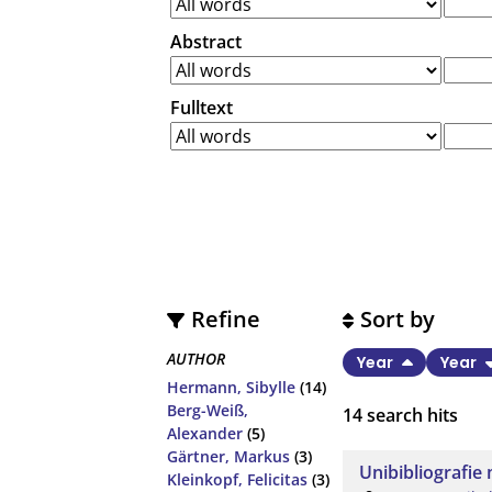
Abstract
Fulltext
Refine
Sort by
AUTHOR
Year
Year
Hermann, Sibylle
(14)
Berg-Weiß,
14
search hits
Alexander
(5)
Gärtner, Markus
(3)
Unibibliografie
Kleinkopf, Felicitas
(3)