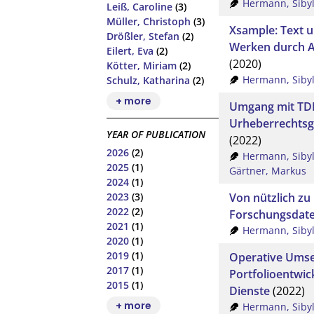
Hermann, Sibyl
Leiß, Caroline
(3)
Müller, Christoph
(3)
Xsample: Text u
Drößler, Stefan
(2)
Werken durch A
Eilert, Eva
(2)
(2020)
Kötter, Miriam
(2)
Hermann, Sibyl
Schulz, Katharina
(2)
+ more
Umgang mit TD
Urheberrechtsge
YEAR OF PUBLICATION
(2022)
2026
(2)
Hermann, Sibyl
2025
(1)
Gärtner, Markus
2024
(1)
Von nützlich zu
2023
(3)
2022
(2)
Forschungsdate
2021
(1)
Hermann, Sibyl
2020
(1)
2019
(1)
Operative Umse
2017
(1)
Portfolioentwic
2015
(1)
Dienste
(2022)
+ more
Hermann, Sibyl