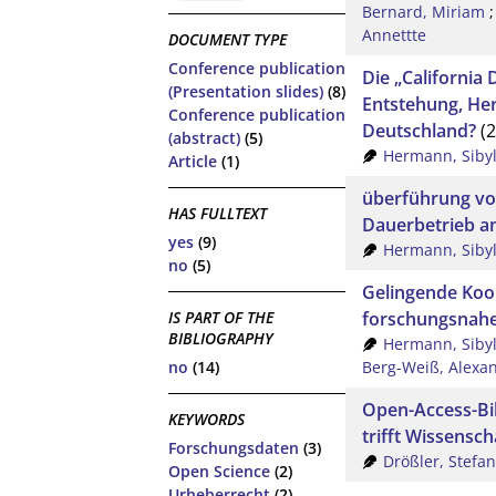
Bernard, Miriam
Annettte
DOCUMENT TYPE
Conference publication
Die „California 
(Presentation slides)
(8)
Entstehung, Her
Conference publication
Deutschland?
(2
(abstract)
(5)
Hermann, Sibyl
Article
(1)
überführung vo
HAS FULLTEXT
Dauerbetrieb a
yes
(9)
Hermann, Sibyl
no
(5)
Gelingende Koo
forschungsnahen
IS PART OF THE
BIBLIOGRAPHY
Hermann, Sibyl
Berg-Weiß, Alexa
no
(14)
Open-Access-Bil
KEYWORDS
trifft Wissensc
Forschungsdaten
(3)
Drößler, Stefan
Open Science
(2)
Urheberrecht
(2)