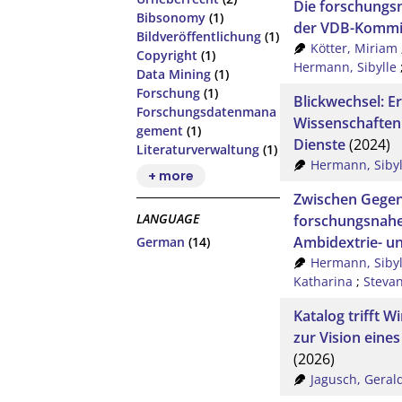
Die forschungs
Bibsonomy
(1)
der VDB-Kommi
Bildveröffentlichung
(1)
Kötter, Miriam
Copyright
(1)
Hermann, Sibylle
Data Mining
(1)
Forschung
(1)
Blickwechsel: E
Forschungsdatenmana
Wissenschaften
gement
(1)
Dienste
(2024)
Literaturverwaltung
(1)
Hermann, Sibyl
+ more
Zwischen Gegen
LANGUAGE
forschungsnahe
Ambidextrie- u
German
(14)
Hermann, Sibyl
Katharina
;
Stevan
Katalog trifft W
zur Vision eine
(2026)
Jagusch, Geral