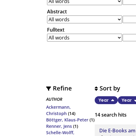
Abstract
Fulltext
Refine
Sort by
AUTHOR
Year
Year
Ackermann,
Christoph
(14)
14
search hits
Böttger, Klaus-Peter
(1)
Renner, Jens
(1)
Die E-Books am 
Schelle-Wolff,