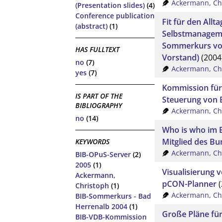
Ackermann, Ch
(Presentation slides)
(4)
Conference publication
Fit für den Allt
(abstract)
(1)
Selbstmanageme
Sommerkurs vom
HAS FULLTEXT
Vorstand)
(2004
no
(7)
Ackermann, Ch
yes
(7)
Kommission für
IS PART OF THE
Steuerung von 
BIBLIOGRAPHY
Ackermann, Ch
no
(14)
Who is who im B
Mitglied des B
KEYWORDS
Ackermann, Ch
BIB-OPuS-Server
(2)
2005
(1)
Visualisierung
Ackermann,
pCON-Planner
(
Christoph
(1)
Ackermann, Ch
BIB-Sommerkurs - Bad
Herrenalb 2004
(1)
Große Pläne für
BIB-VDB-Kommission