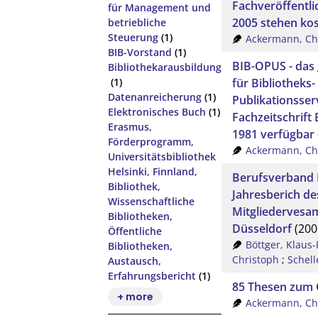
Fachveröffentli
für Management und
2005 stehen ko
betriebliche
Steuerung
(1)
Ackermann, Ch
BIB-Vorstand
(1)
BIB-OPUS - das
Bibliothekarausbildung
für Bibliotheks
(1)
Datenanreicherung
(1)
Publikationsserv
Elektronisches Buch
(1)
Fachzeitschrift
Erasmus,
1981 verfügbar -
Förderprogramm,
Ackermann, Ch
Universitätsbibliothek
Helsinki, Finnland,
Berufsverband I
Bibliothek,
Jahresberich de
Wissenschaftliche
Mitgliedervesa
Bibliotheken,
Düsseldorf
(200
Öffentliche
Böttger, Klaus-
Bibliotheken,
Christoph
;
Schell
Austausch,
Erfahrungsbericht
(1)
85 Thesen zum 
+ more
Ackermann, Ch