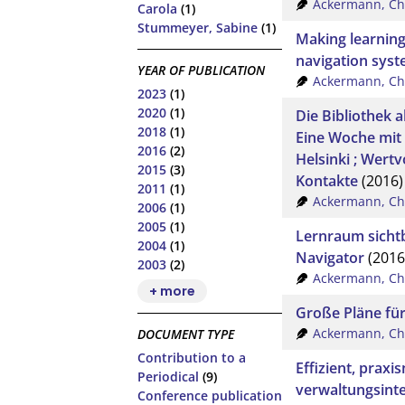
Ackermann, Ch
Carola
(1)
Stummeyer, Sabine
(1)
Making learning 
navigation sys
YEAR OF PUBLICATION
Ackermann, Ch
2023
(1)
2020
(1)
Die Bibliothek
2018
(1)
Eine Woche mi
2016
(2)
Helsinki ; Wert
2015
(3)
Kontakte
(2016)
2011
(1)
Ackermann, Ch
2006
(1)
2005
(1)
Lernraum sicht
2004
(1)
Navigator
(2016
2003
(2)
Ackermann, Ch
+ more
Große Pläne fü
Ackermann, Ch
DOCUMENT TYPE
Contribution to a
Effizient, praxi
Periodical
(9)
verwaltungsint
Conference publication