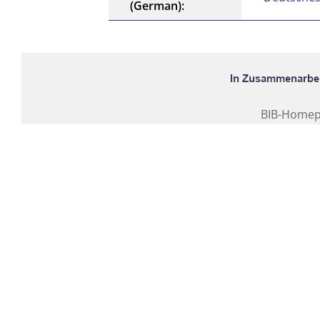
(German):
BIB-Home