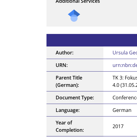
Additional Services
Author:
Ursula Ge
URN:
urn:nbn:d
Parent Title
TK 3: Foku
(German):
4.0 (31.05
Document Type:
Conference
Language:
German
Year of
2017
Completion: