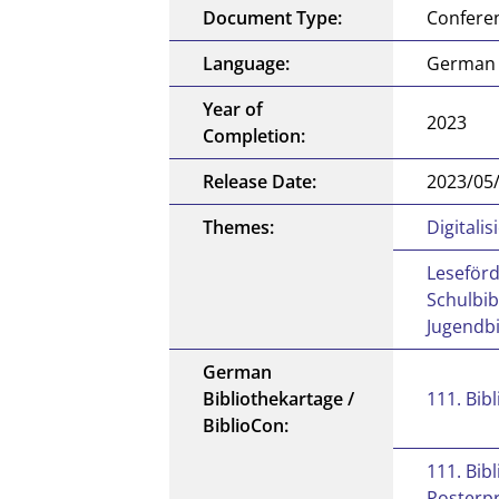
Document Type:
Conferen
Language:
German
Year of
2023
Completion:
Release Date:
2023/05
Themes:
Digitali
Leseförd
Schulbib
Jugendbi
German
Bibliothekartage /
111. Bib
BiblioCon:
111. Bib
Posterp