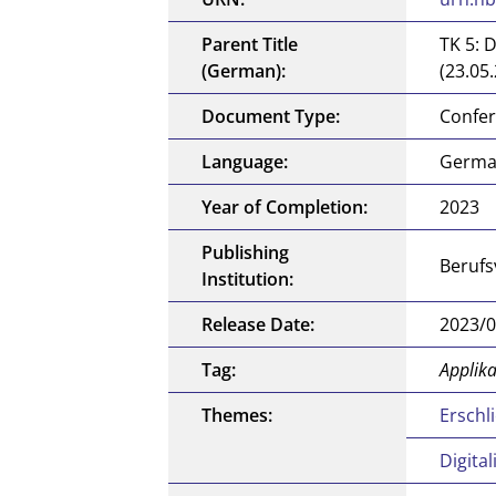
Parent Title
TK 5: 
(German):
(23.05.
Document Type:
Confer
Language:
Germ
Year of Completion:
2023
Publishing
Berufs
Institution:
Release Date:
2023/0
Tag:
Applika
Themes:
Erschl
Digita