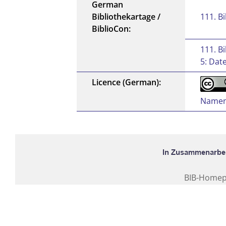
German
Bibliothekartage /
111. B
BiblioCon:
111. B
5: Dat
Licence (German):
Namens
BIB-Home