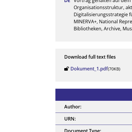
Vortrag gehalten auf dem 
Organisationsstruktur, akt
Digitalisierungsstrategie 
MINERVA+, National Repre
Bibliotheken, Archive, M
Download full text files
Dokument_1.pdf
(70KB)
Author:
URN:
Document Type: