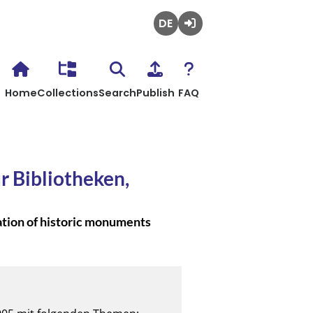
Deutsch
Login
Home
Collections
Search
Publish
FAQ
 Bibliotheken,
ation of historic monuments