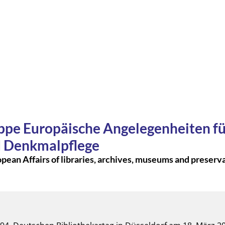
pe Europäische Angelegenheiten für
d Denkmalpflege
an Affairs of libraries, archives, museums and preserv