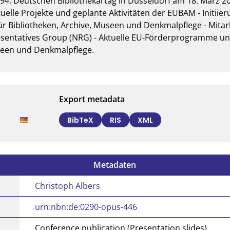
94. Deutschen Bibliothekartag in Düsseldorf am 18. März 20
uelle Projekte und geplante Aktivitäten der EUBAM - Initiier
für Bibliotheken, Archive, Museen und Denkmalpflege - Mitar
sentatives Group (NRG) - Aktuelle EU-Förderprogramme un
useen und Denkmalpflege.
Export metadata
BibTeX
RIS
XML
Metadaten
Christoph Albers
urn:nbn:de:0290-opus-446
Conference publication (Presentation slides)