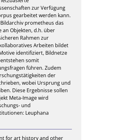
netzbasierte 
ssenschaften zur Verfügung 
orpus gearbeitet werden kann. 
e Bildarchiv prometheus das 
an Objekten, d.h. über 
ssicheren Rahmen zur 
llaboratives Arbeiten bildet 
ve identifiziert, Bildnetze 
entstehen somit 
ungsfragen führen. Zudem 
schungstätigkeiten der 
chrieben, wobei Ursprung und 
ben. Diese Ergebnisse sollen 
ekt Meta-Image wird 
rschungs- und 
titutionen: Leuphana 
 for art history and other 