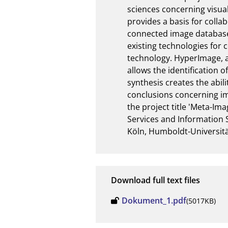
sciences concerning visua
provides a basis for colla
connected image databases
existing technologies for
technology. HyperImage, an
allows the identification o
synthesis creates the abil
conclusions concerning i
the project title 'Meta-Im
Services and Information S
Köln, Humboldt-Universitä
Download full text files
Dokument_1.pdf
(5017KB)