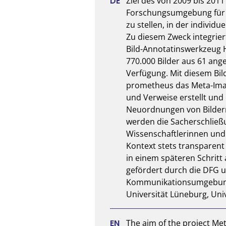
Ziel des von 2009 bis 2011
Forschungsumgebung für d
zu stellen, in der indivi
Zu diesem Zweck integriert
Bild-Annotatinswerkzeug H
770.000 Bilder aus 61 ang
Verfügung. Mit diesem Bil
prometheus das Meta-Image
und Verweise erstellt un
Neuordnungen von Bildern
werden die Sacherschließ
Wissenschaftlerinnen und 
Kontext stets transparent 
in einem späteren Schritt
gefördert durch die DFG un
Kommunikationsumgebung fü
Universität Lüneburg, Univ
The aim of the project Me