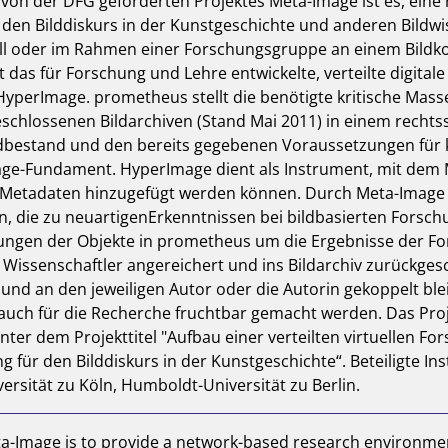
 von der DFG geförderten Projektes Meta-Image ist es, eine 
en Bilddiskurs in der Kunstgeschichte und anderen Bildwi
duell oder im Rahmen einer Forschungsgruppe an einem Bildk
 das für Forschung und Lehre entwickelte, verteilte digital
yperImage. prometheus stellt die benötigte kritische Masse 
eschlossenen Bildarchiven (Stand Mai 2011) in einem recht
dbestand und den bereits gegebenen Voraussetzungen für ko
-Fundament. HyperImage dient als Instrument, mit dem Moti
d Metadaten hinzugefügt werden können. Durch Meta-Image 
, die zu neuartigenErkenntnissen bei bildbasierten Forsch
ungen der Objekte in prometheus um die Ergebnisse der For
Wissenschaftler angereichert und ins Bildarchiv zurückges
und an den jeweiligen Autor oder die Autorin gekoppelt blei
 auch für die Recherche fruchtbar gemacht werden. Das Proj
ter dem Projekttitel "Aufbau einer verteilten virtuellen Fo
r den Bilddiskurs in der Kunstgeschichte“. Beteiligte Ins
ersität zu Köln, Humboldt-Universität zu Berlin.
ta-Image is to provide a network-based research environment