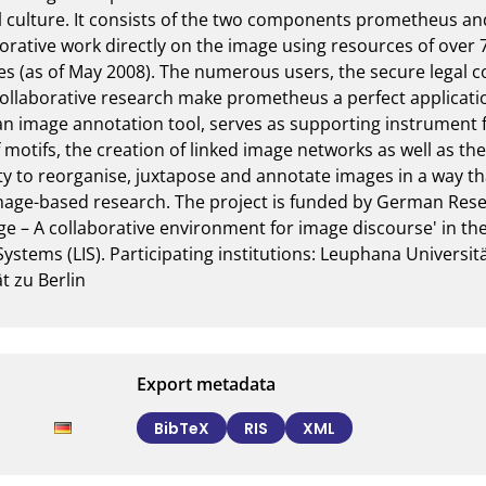
l culture. It consists of the two components prometheus 
borative work directly on the image using resources of over 
 (as of May 2008). The numerous users, the secure legal co
 collaborative research make prometheus a perfect applicati
 image annotation tool, serves as supporting instrument for 
f motifs, the creation of linked image networks as well as the
ity to reorganise, juxtapose and annotate images in a way th
mage-based research. The project is funded by German Rese
age – A collaborative environment for image discourse' in the
ystems (LIS). Participating institutions: Leuphana Universitä
t zu Berlin
Export metadata
BibTeX
RIS
XML