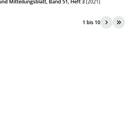
nd Mitteilungsblatt, Band 51, Heft 3
(2021)
1
bis
10