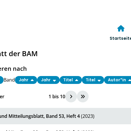
Startseit
att der BAM
eren nach
Band
Jahr
Jahr
Titel
Titel
Autor*in
er
1
bis
10
nd Mitteilungsblatt, Band 53, Heft 4
(2023)