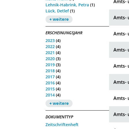
Amts- u
Lehnik-Habrink, Petra
(1)
Lück, Detlef
(1)
Amts- u
+ weitere
ERSCHEINUNGSJAHR
Amts- u
2023
(4)
2022
(4)
Amts- u
2021
(4)
2020
(3)
2019
(3)
Amts- u
2018
(4)
2017
(4)
Amts- u
2016
(4)
2015
(4)
2014
(4)
Amts- u
+ weitere
Amts- u
DOKUMENTTYP
Zeitschriftenheft