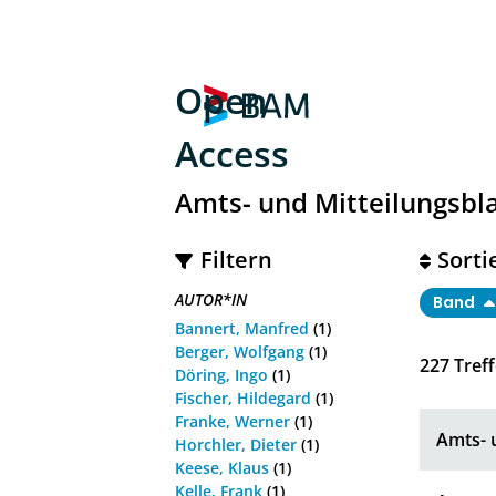
Open
Access
Amts- und Mitteilungsbl
Filtern
Sorti
AUTOR*IN
Band
Bannert, Manfred
(1)
Berger, Wolfgang
(1)
227
Treff
Döring, Ingo
(1)
Fischer, Hildegard
(1)
Franke, Werner
(1)
Amts- u
Horchler, Dieter
(1)
Keese, Klaus
(1)
Kelle, Frank
(1)