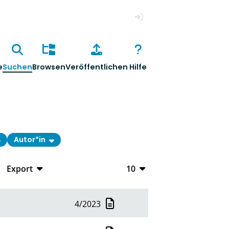
Anmelden
e
Suchen
Browsen
Veröffentlichen
Hilfe
Autor*in
Export
10
CSV
10
4/2023
RIS
20
XML
50