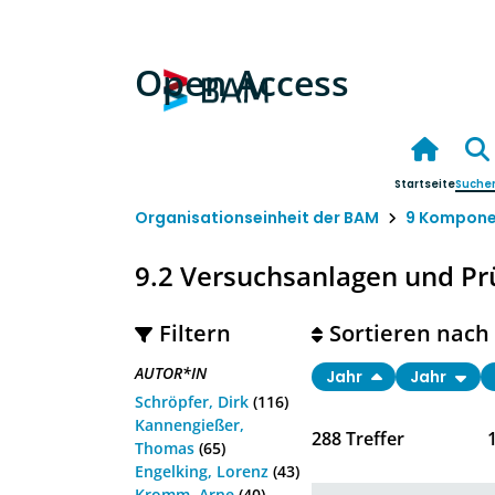
Open Access
Startseite
Suche
Organisationseinheit der BAM
9 Kompone
9.2 Versuchsanlagen und Pr
Filtern
Sortieren nach
AUTOR*IN
Jahr
Jahr
Schröpfer, Dirk
(116)
Kannengießer,
288
Treffer
Thomas
(65)
Engelking, Lorenz
(43)
Kromm, Arne
(40)