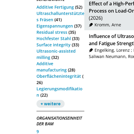
Effect of a High-P
Additive Fertigung
(52)
Process on Load-Ori
Ultraschallunterstützte
(2026)
s Fräsen
(41)
Kromm, Arne
Eigenspannungen
(37)
Residual stress
(35)
Influence of Ultraso
Hochfester Stahl
(33)
and Fatigue Strengt
Surface integrity
(33)
Engelking, Lorenz
;
Ultrasonic-assisted
Saliwan Neumann, R
milling
(32)
Additive
manufacturing
(28)
Oberflächenintegrität
(
26)
Legierungsmodifikatio
n
(22)
+ weitere
ORGANISATIONSEINHEIT
DER BAM
9