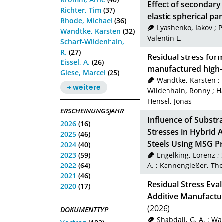
Effect of secondar
Richter, Tim
(37)
elastic spherical pa
Rhode, Michael
(36)
Lyashenko, Iakov
;
P
Wandtke, Karsten
(32)
Valentin L.
Scharf-Wildenhain,
R.
(27)
Residual stress for
Eissel, A.
(26)
manufactured high-
Giese, Marcel
(25)
Wandtke, Karsten
;
+ weitere
Wildenhain, Ronny
;
H
Hensel, Jonas
ERSCHEINUNGSJAHR
Influence of Substr
2026
(16)
Stresses in Hybrid 
2025
(46)
Steels Using MSG P
2024
(40)
Engelking, Lorenz
;
2023
(59)
A.
;
Kannengießer, Th
2022
(64)
2021
(46)
Residual Stress Eva
2020
(17)
Additive Manufactur
(2026)
DOKUMENTTYP
Shabdali, G. A.
;
Wan