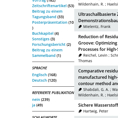
Vortrag
(182)
Wildenhain, R.
;
Haelsi
Zeitschriftenartikel
(53)
Beitrag zu einem
Ultraschallbasiert
Tagungsband
(33)
Demonstrationsbau
Posterpräsentation
(10
Mielentz, Frank
)
Buchkapitel
(4)
Reduction of Residu
Sonstiges
(3)
Groove: Optimizing
Forschungsbericht
(2)
Processes for High-
Beitrag zu einem
Reichel, Levin
;
Schr
Sammelband
(1)
Thomas
SPRACHE
Comparative residua
Englisch
(168)
manufactured high-
Deutsch
(120)
contour method an
Shabdali, G. A.
;
Wan
REFERIERTE PUBLIKATION
Wildenhain, R.
;
Haelsi
nein
(239)
Sichere Wassersto
ja
(49)
Hartwig, Peter
SCHLAGWORTE