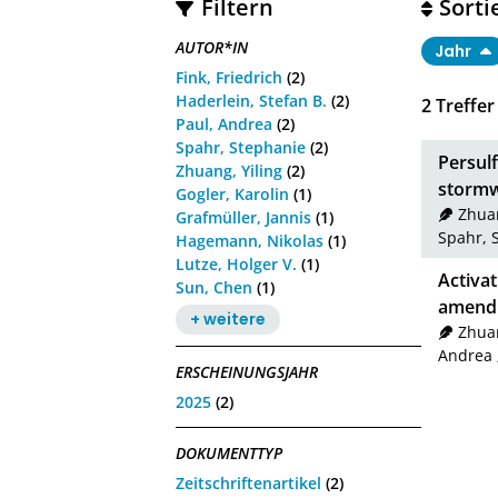
Filtern
Sorti
AUTOR*IN
Jahr
Fink, Friedrich
(2)
Haderlein, Stefan B.
(2)
2
Treffer
Paul, Andrea
(2)
Spahr, Stephanie
(2)
Persul
Zhuang, Yiling
(2)
stormw
Gogler, Karolin
(1)
Zhuan
Grafmüller, Jannis
(1)
Spahr, 
Hagemann, Nikolas
(1)
Lutze, Holger V.
(1)
Activat
Sun, Chen
(1)
amend
+ weitere
Zhuan
Andrea
ERSCHEINUNGSJAHR
2025
(2)
DOKUMENTTYP
Zeitschriftenartikel
(2)