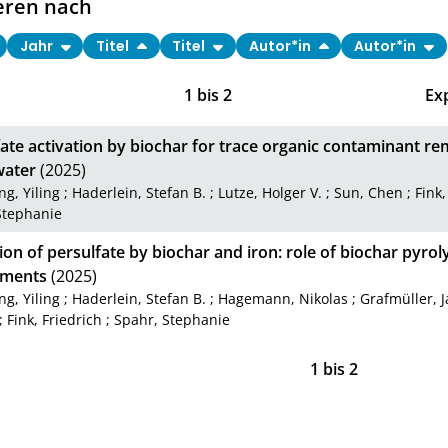
eren nach
Jahr
Titel
Titel
Autor*in
Autor*in
1
bis
2
Ex
fate activation by biochar for trace organic contaminant r
ater
(2025)
g, Yiling
;
Haderlein, Stefan B.
;
Lutze, Holger V.
;
Sun, Chen
;
Fink,
Stephanie
ion of persulfate by biochar and iron: role of biochar pyrol
ments
(2025)
g, Yiling
;
Haderlein, Stefan B.
;
Hagemann, Nikolas
;
Grafmüller, 
;
Fink, Friedrich
;
Spahr, Stephanie
1
bis
2