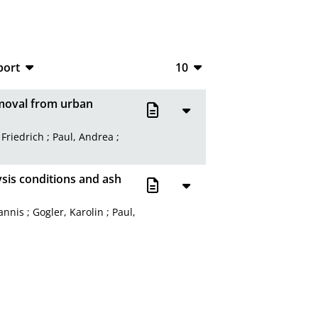
port
10
CSV
10
emoval from urban
RIS
20
 Friedrich
;
Paul, Andrea
;
XML
50
100
ysis conditions and ash
Jannis
;
Gogler, Karolin
;
Paul,